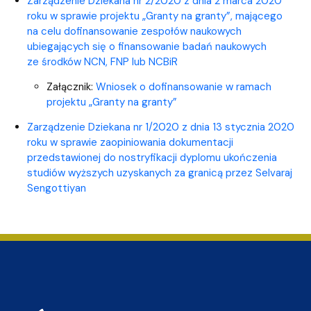
Zarządzenie Dziekana nr 2/2020 z dnia 2 marca 2020
roku w sprawie projektu „Granty na granty”, mającego
na celu dofinansowanie zespołów naukowych
ubiegających się o finansowanie badań naukowych
ze środków NCN, FNP lub NCBiR
Załącznik:
Wniosek o dofinansowanie w ramach
projektu „Granty na granty”
Zarządzenie Dziekana nr 1/2020 z dnia 13 stycznia 2020
roku w sprawie zaopiniowania dokumentacji
przedstawionej do nostryfikacji dyplomu ukończenia
studiów wyższych uzyskanych za granicą przez Selvaraj
Sengottiyan