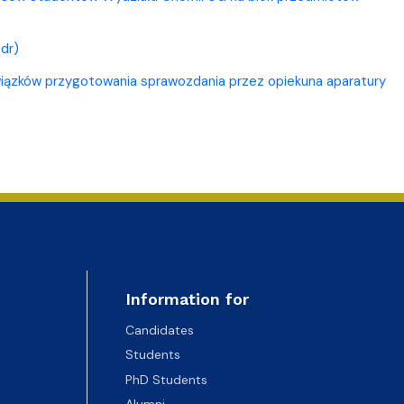
dr)
owiązków przygotowania sprawozdania przez opiekuna aparatury
Information for
Candidates
Students
PhD Students