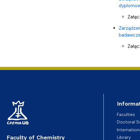
dyplomo
Załąc
Zarządzen
badawcze
Załąc
Informa
Faculties
Doctoral S
Internatio
Faculty of Chemistry
Library