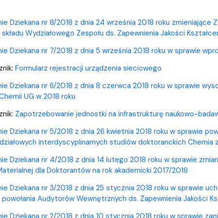
ion
ie Dziekana nr 8/2018 z dnia 24 września 2018 roku zmieniające Z
 składu Wydziałowego Zespołu ds. Zapewnienia Jakości Kształce
ie Dziekana nr 7/2018 z dnia 5 września 2018 roku w sprawie wpr
znik:
Formularz rejestracji urządzenia sieciowego
ie Dziekana nr 6/2018 z dnia 8 czerwca 2018 roku w sprawie wyso
Chemii UG w 2018 roku
nik:
Zapotrzebowanie jednostki na infrastrukturę naukowo-bada
ie Dziekana nr 5/2018 z dnia 26 kwietnia 2018 roku w sprawie po
ziałowych interdyscyplinarnych studiów doktoranckich Chemia 
ie Dziekana nr 4/2018 z dnia 14 lutego 2018 roku w sprawie zmia
terialnej dla Doktorantów na rok akademicki 2017/2018
ie Dziekana nr 3/2018 z dnia 25 stycznia 2018 roku w sprawie uchy
 powołania Audytorów Wewnętrznych ds. Zapewnienia Jakości Ks
ie Dziekana nr 2/2018 z dnia 10 stycznia 2018 roku w sprawie z