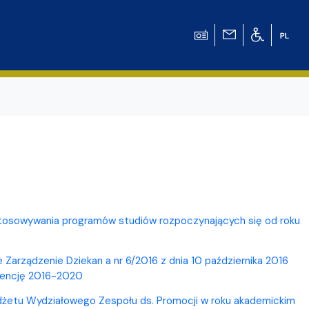
ation for Chemical
ation for
ostosowywania programów studiów rozpoczynających się od roku
ation for Chemistry
 Tomasz Pluciński
e Zarządzenie Dziekan a nr 6/2016 z dnia 10 października 2016
adencję 2016-2020
udżetu Wydziałowego Zespołu ds. Promocji w roku akademickim