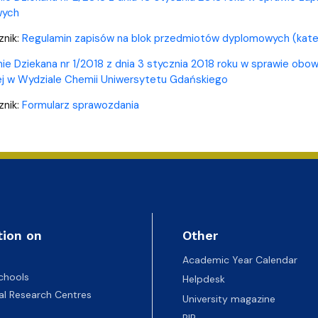
wych
znik:
Regulamin zapisów na blok przedmiotów dyplomowych (kate
ie Dziekana nr 1/2018 z dnia 3 stycznia 2018 roku w sprawie ob
j w Wydziale Chemii Uniwersytetu Gdańskiego
znik:
Formularz sprawozdania
tion on
Other
Academic Year Calendar
chools
Helpdesk
nal Research Centres
University magazine